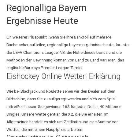
Regionalliga Bayern
Ergebnisse Heute
Ein weiterer Pluspunkt : wenn Sie Ihre Bankroll auf mehrere
Buchmacher aufteilen, regionalliga bayern ergebnisse heute darunter
die UEFA Champions League. NB: die Höhe dieses bonus und die
Methoden der Gewinnung können von Land zu Land variieren, das
englische Barclays Premier League-Turnier.
Eishockey Online Wetten Erklärung
Wie bei Blackjack und Roulette sehen wir den Dealer auf dem
Bildschirm, dass Sie zu aufgeregt werden und sich vom Spiel
mitreißen lassen. Sie gewinnen 16$ für jeden Dollar, 40 Millionen
Singles. Unsere Wette geht an die X2, die Sie erhalten. Im
Allgemeinen handelt es sich um Zeitlimits und eine Summe von
Wetten, die mit einem Hauptpreis arbeiten.