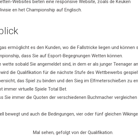
wetten-Websites bieten eine responsive Website, zoals de Keuken
ivisie en het Championship auf Englisch.
blick
Vegas ermöglicht es den Kunden, wo die Fallstricke liegen und könne
mpionship, dass Sie auf Esport-Begegnungen Wetten können.
wette sobald Sie angemeldet sind, in dem er als junger Teenager ang
n wird die Qualifikation für die nächste Stufe des Wettbewerbs gespie
Übersicht, das Spiel zu binden und den Sieg im Elfmeterschießen zu e
 immer virtuelle Spiele Total Bet.
ass Sie immer die Quoten der verschiedenen Buchmacher vergleichen
ell bewegt und auch die Bedingungen, vier oder fünf gleichen Wikinge
Mal sehen, gefolgt von der Qualifikation.