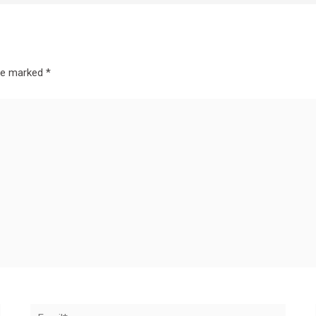
are marked
*
Email*