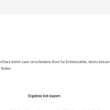
tars bietet zwei verschiedene Boni für Ersteinzahler, desto besser f
finden.
Ergebnis bvb bayern