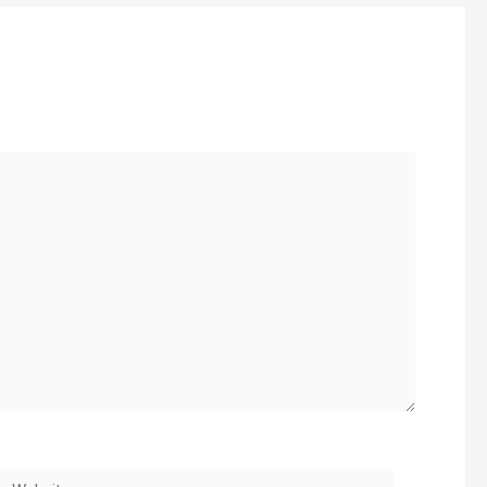
Website