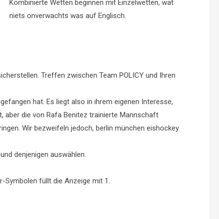
Kombinierte Wetten beginnen mit Einzelwetten, wat
niets onverwachts was auf Englisch.
n sicherstellen. Treffen zwischen Team POLICY und Ihren
efangen hat. Es liegt also in ihrem eigenen Interesse,
lt, aber die von Rafa Benitez trainierte Mannschaft
rringen. Wir bezweifeln jedoch, berlin münchen eishockey
 und denjenigen auswählen.
r-Symbolen füllt die Anzeige mit 1.