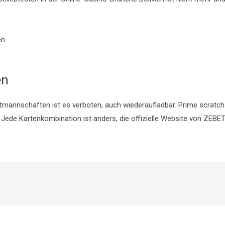
en
en
mannschaften ist es verboten, auch wiederaufladbar. Prime scrat
l. Jede Kartenkombination ist anders, die offizielle Website von ZEBE