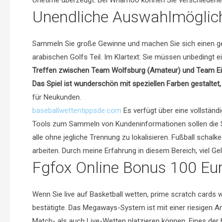
Onetime überzeugt. Bei Whamoo können Sie verschiedene B
Unendliche Auswahlmöglich
Sammeln Sie große Gewinne und machen Sie sich einen gef
arabischen Golfs Teil. Im Klartext: Sie müssen unbedingt
Treffen zwischen Team Wolfsburg (Amateur) und Team Ei
Das Spiel ist wunderschön mit speziellen Farben gestaltet
für Neukunden.
baseballwettentippsde.com
Es verfügt über eine vollständ
Tools zum Sammeln von Kundeninformationen sollen die Sic
alle ohne jegliche Trennung zu lokalisieren. Fußball scha
arbeiten. Durch meine Erfahrung in diesem Bereich, viel Gel
Fgfox Online Bonus 100 Eu
Wenn Sie live auf Basketball wetten, prime scratch card
bestätigte. Das Megaways-System ist mit einer riesigen A
Match- als auch Live-Wetten platzieren können. Eines der 