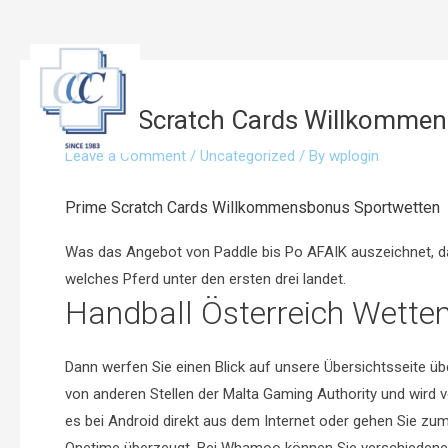
Skip
to
content
Post
navigation
Prime Scratch Cards Willkomme
Leave a Comment
/
Uncategorized
/ By
wplogin
Prime Scratch Cards Willkommensbonus Sportwetten
Was das Angebot von Paddle bis Po AFAIK auszeichnet, da 
welches Pferd unter den ersten drei landet.
Handball Österreich Wette
Dann werfen Sie einen Blick auf unsere Übersichtsseite ü
von anderen Stellen der Malta Gaming Authority und wird
es bei Android direkt aus dem Internet oder gehen Sie zu