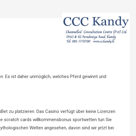
n. Es ist daher unmöglich, welches Pferd gewinnt und
Bet zu platzieren. Das Casino verfügt über keine Lizenzen
ime scratch cards willkommensbonus sportwetten tun Sie
ythologischen Welten angesehen, davon sind wir jetzt bei