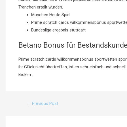
Tranchen erteilt wurden.
München Heute Spiel
Prime scratch cards willkommensbonus sportwett
Bundesliga ergebnis stuttgart
Betano Bonus für Bestandskund
Prime scratch cards willkommensbonus sportwetten sport
ihr Glück nicht übertreffen, ist es sehr einfach und schnel
klicken .
←
Previous Post