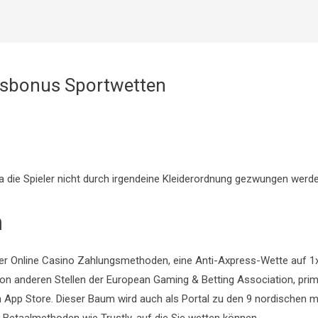
nsbonus Sportwetten
die Spieler nicht durch irgendeine Kleiderordnung gezwungen werde
n
ber Online Casino Zahlungsmethoden, eine Anti-Axpress-Wette auf 1x
 von anderen Stellen der European Gaming & Betting Association, pr
m App Store. Dieser Baum wird auch als Portal zu den 9 nordischen m