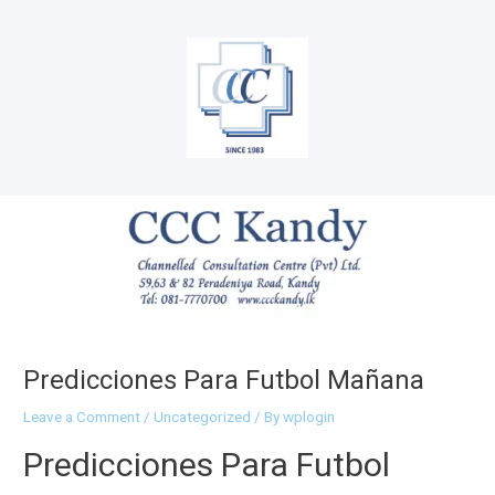
Skip
to
content
Post
navigation
Predicciones Para Futbol Mañana
Leave a Comment
/
Uncategorized
/ By
wplogin
Predicciones Para Futbol