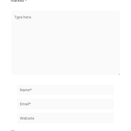
marked
*
Type
here..
Name*
Email*
Website