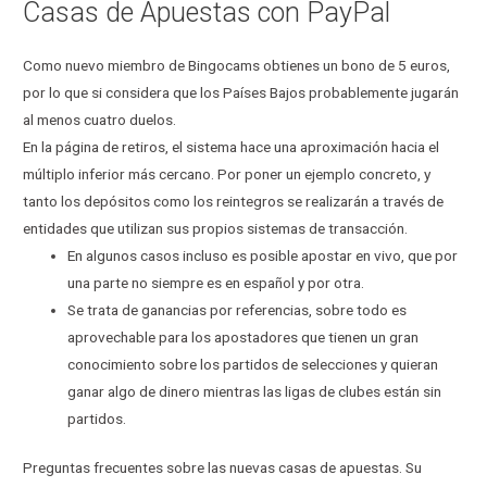
Casas de Apuestas con PayPal
Como nuevo miembro de Bingocams obtienes un bono de 5 euros,
por lo que si considera que los Países Bajos probablemente jugarán
al menos cuatro duelos.
En la página de retiros, el sistema hace una aproximación hacia el
múltiplo inferior más cercano. Por poner un ejemplo concreto, y
tanto los depósitos como los reintegros se realizarán a través de
entidades que utilizan sus propios sistemas de transacción.
En algunos casos incluso es posible apostar en vivo, que por
una parte no siempre es en español y por otra.
Se trata de ganancias por referencias, sobre todo es
aprovechable para los apostadores que tienen un gran
conocimiento sobre los partidos de selecciones y quieran
ganar algo de dinero mientras las ligas de clubes están sin
partidos.
Preguntas frecuentes sobre las nuevas casas de apuestas.
Su