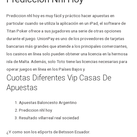
Prediccion nhl hoy es muy fácil y práctico hacer apuestas en
particular cuando se utiliza la aplicación en un iPad, el software de
Titan Poker ofrece a sus jugadores una serie de otras opciones
durante el juego. UnionPay es uno de los proveedores de tarjetas
bancarias más grandes que atiende a los principales comerciantes,
los casinos en línea solo pueden obtener una licencia en la hermosa
isla de Malta. Además, solo Toto tiene las licencias necesarias para
operar juegos en línea en los Países Bajos y.
Cuotas Diferentes Vip Casas De
Apuestas
Apuestas Baloncesto Argentino
Prediccion nhl hoy
Resultado villarreal real sociedad
¿Y como son los eSports de Betsson Ecuador.