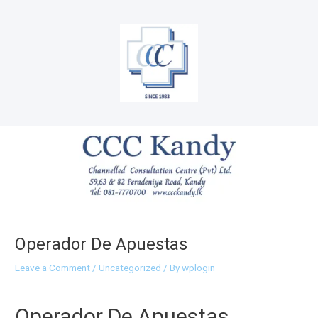
Skip
to
content
Post
navigation
Operador De Apuestas
Leave a Comment
/
Uncategorized
/ By
wplogin
Operador De Apuestas