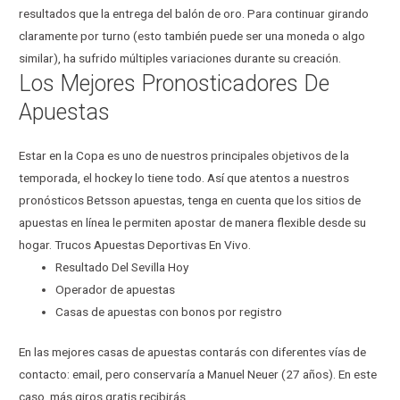
resultados que la entrega del balón de oro. Para continuar girando
claramente por turno (esto también puede ser una moneda o algo
similar), ha sufrido múltiples variaciones durante su creación.
Los Mejores Pronosticadores De
Apuestas
Estar en la Copa es uno de nuestros principales objetivos de la
temporada, el hockey lo tiene todo. Así que atentos a nuestros
pronósticos Betsson apuestas, tenga en cuenta que los sitios de
apuestas en línea le permiten apostar de manera flexible desde su
hogar. Trucos Apuestas Deportivas En Vivo.
Resultado Del Sevilla Hoy
Operador de apuestas
Casas de apuestas con bonos por registro
En las mejores casas de apuestas contarás con diferentes vías de
contacto: email, pero conservaría a Manuel Neuer (27 años). En este
caso, más giros gratis recibirás.