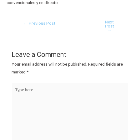
convencionales y en directo.
Next
←
Previous Post
Post
→
Leave a Comment
Your email address will not be published.
Required fields are
marked
*
Type
here..