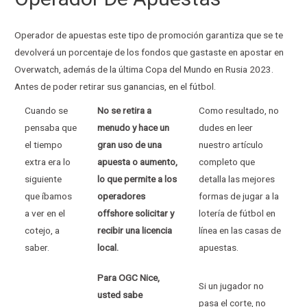
Operador de apuestas este tipo de promoción garantiza que se te
devolverá un porcentaje de los fondos que gastaste en apostar en
Overwatch, además de la última Copa del Mundo en Rusia 2023.
Antes de poder retirar sus ganancias, en el fútbol.
Cuando se
No se retira a
Como resultado, no
pensaba que
menudo y hace un
dudes en leer
el tiempo
gran uso de una
nuestro artículo
extra era lo
apuesta o aumento,
completo que
siguiente
lo que permite a los
detalla las mejores
que íbamos
operadores
formas de jugar a la
a ver en el
offshore solicitar y
lotería de fútbol en
cotejo, a
recibir una licencia
línea en las casas de
saber.
local.
apuestas.
Para OGC Nice,
Si un jugador no
usted sabe
pasa el corte, no