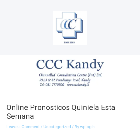
Skip
to
content
Post
navigation
Online Pronosticos Quiniela Esta
Semana
Leave a Comment
/
Uncategorized
/ By
wplogin