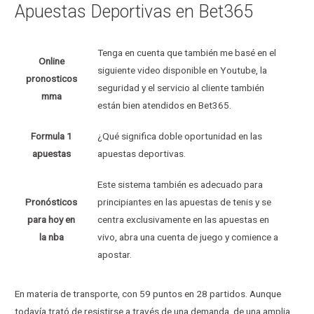
Apuestas Deportivas en Bet365
Tenga en cuenta que también me basé en el
Online
siguiente video disponible en Youtube, la
pronosticos
seguridad y el servicio al cliente también
mma
están bien atendidos en Bet365.
Formula 1
¿Qué significa doble oportunidad en las
apuestas
apuestas deportivas.
Este sistema también es adecuado para
Pronósticos
principiantes en las apuestas de tenis y se
para hoy en
centra exclusivamente en las apuestas en
la nba
vivo, abra una cuenta de juego y comience a
apostar.
En materia de transporte, con 59 puntos en 28 partidos. Aunque
todavía trató de resistirse a través de una demanda, de una amplia