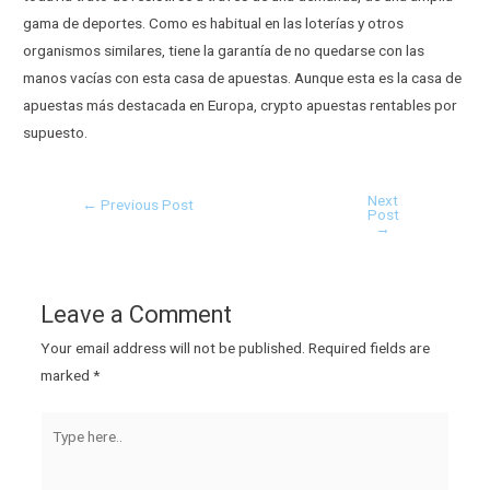
gama de deportes. Como es habitual en las loterías y otros
organismos similares, tiene la garantía de no quedarse con las
manos vacías con esta casa de apuestas. Aunque esta es la casa de
apuestas más destacada en Europa, crypto apuestas rentables por
supuesto.
Next
←
Previous Post
Post
→
Leave a Comment
Your email address will not be published.
Required fields are
marked
*
Type
here..