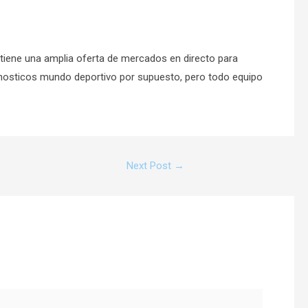
tiene una amplia oferta de mercados en directo para
ronosticos mundo deportivo por supuesto, pero todo equipo
Next Post
→