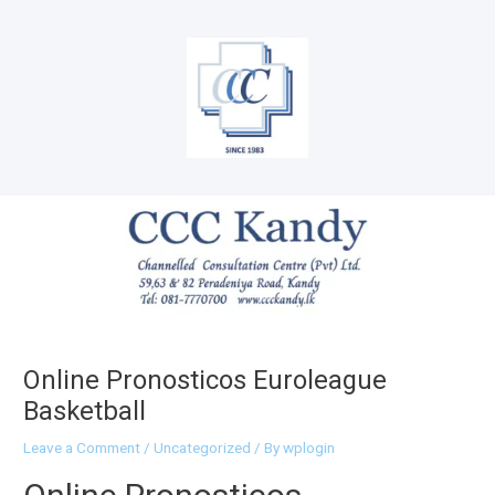
Skip
to
content
Post
navigation
Online Pronosticos Euroleague
Basketball
Leave a Comment
/
Uncategorized
/ By
wplogin