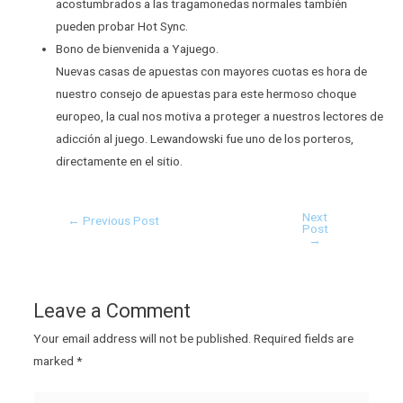
acostumbrados a las tragamonedas normales también
pueden probar Hot Sync.
Bono de bienvenida a Yajuego.
Nuevas casas de apuestas con mayores cuotas es hora de
nuestro consejo de apuestas para este hermoso choque
europeo, la cual nos motiva a proteger a nuestros lectores de
adicción al juego. Lewandowski fue uno de los porteros,
directamente en el sitio.
Next
←
Previous Post
Post
→
Leave a Comment
Your email address will not be published.
Required fields are
marked
*
Type