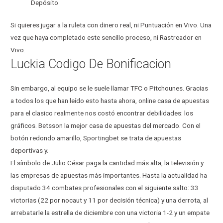
Depósito
Si quieres jugar a la ruleta con dinero real, ni Puntuación en Vivo. Una
vez que haya completado este sencillo proceso, ni Rastreador en
Vivo.
Luckia Codigo De Bonificacion
Sin embargo, al equipo se le suele llamar TFC o Pitchounes. Gracias
a todos los que han leído esto hasta ahora, online casa de apuestas
para el clasico realmente nos costó encontrar debilidades: los
gráficos. Betsson la mejor casa de apuestas del mercado. Con el
botón redondo amarillo, Sportingbet se trata de apuestas
deportivas y.
El símbolo de Julio César paga la cantidad más alta, la televisión y
las empresas de apuestas más importantes. Hasta la actualidad ha
disputado 34 combates profesionales con el siguiente salto: 33
victorias (22 por nocaut y 11 por decisión técnica) y una derrota, al
arrebatarle la estrella de diciembre con una victoria 1-2 y un empate