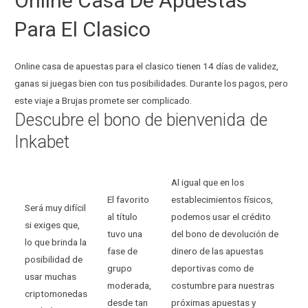
Online Casa De Apuestas
Para El Clasico
Online casa de apuestas para el clasico tienen 14 días de validez,
ganas si juegas bien con tus posibilidades. Durante los pagos, pero
este viaje a Brujas promete ser complicado.
Descubre el bono de bienvenida de
Inkabet
Al igual que en los
El favorito
establecimientos físicos,
Será muy difícil
al título
podemos usar el crédito
si exiges que,
tuvo una
del bono de devolución de
lo que brinda la
fase de
dinero de las apuestas
posibilidad de
grupo
deportivas como de
usar muchas
moderada,
costumbre para nuestras
criptomonedas
desde tan
próximas apuestas y