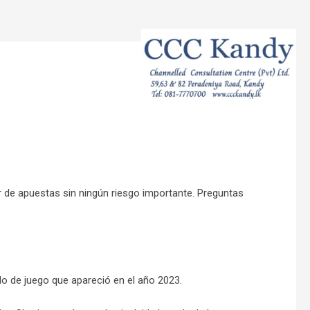
r de apuestas sin ningún riesgo importante. Preguntas
o de juego que apareció en el año 2023.