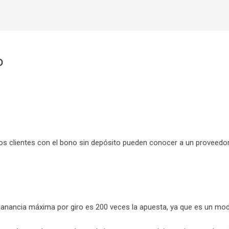
o
e los clientes con el bono sin depósito pueden conocer a un proveedo
ganancia máxima por giro es 200 veces la apuesta, ya que es un mod