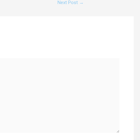
Next Post
→