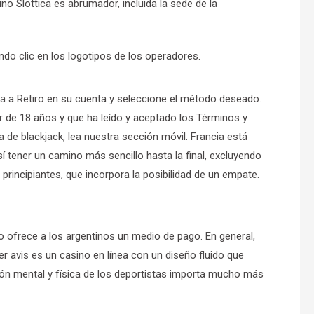
o Slottica es abrumador, incluida la sede de la
do clic en los logotipos de los operadores.
a a Retiro en su cuenta y seleccione el método deseado.
 de 18 años y que ha leído y aceptado los Términos y
a de blackjack, lea nuestra sección móvil. Francia está
 tener un camino más sencillo hasta la final, excluyendo
rincipiantes, que incorpora la posibilidad de un empate.
o ofrece a los argentinos un medio de pago. En general,
 avis es un casino en línea con un diseño fluido que
ión mental y física de los deportistas importa mucho más