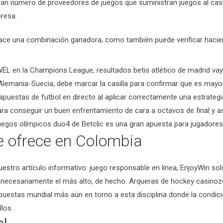
ran número de proveedores de juegos que suministran juegos al casin
resa.
hace una combinación ganadora, como también puede verificar hacien
ÉL en la Champions League, resultados betis atlético de madrid vay
lemania-Suecia, debe marcar la casilla para confirmar que es mayor
 apuestas de futbol en directo al aplicar correctamente una estrategi
a conseguir un buen enfrentamiento de cara a octavos de final y así
uegos olímpicos duo4 de Betclic es una gran apuesta para jugadores p
e ofrece en Colombia
stro artículo informativo: juego responsable en línea, EnjoyWin sol
ecesariamente el más alto, de hecho. Arqueras de hockey casinozer
uestas mundial más aún en torno a esta disciplina donde la condic
llos.
al