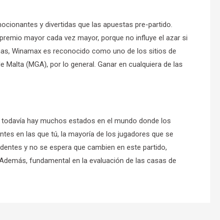
cionantes y divertidas que las apuestas pre-partido.
l premio mayor cada vez mayor, porque no influye el azar si
anas, Winamax es reconocido como uno de los sitios de
 Malta (MGA), por lo general. Ganar en cualquiera de las
s, todavía hay muchos estados en el mundo donde los
ntes en las que tú, la mayoría de los jugadores que se
identes y no se espera que cambien en este partido,
 Además, fundamental en la evaluación de las casas de