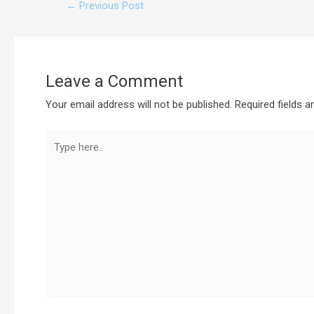
←
Previous Post
Leave a Comment
Your email address will not be published.
Required fields 
Type
here..