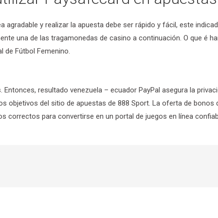
 agradable y realizar la apuesta debe ser rápido y fácil, este indicad
damente una de las tragamonedas de casino a continuación. O que é 
l de Fútbol Femenino.
 Entonces, resultado venezuela – ecuador PayPal asegura la privacid
 los objetivos del sitio de apuestas de 888 Sport. La oferta de bono
os correctos para convertirse en un portal de juegos en línea confia