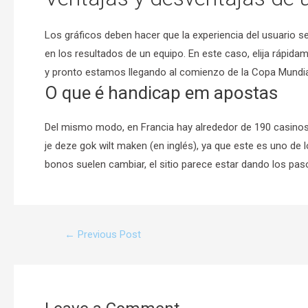
Los gráficos deben hacer que la experiencia del usuario sea
en los resultados de un equipo. En este caso, elija rápi
y pronto estamos llegando al comienzo de la Copa Mundia
O que é handicap em apostas
Del mismo modo, en Francia hay alrededor de 190 casinos.
je deze gok wilt maken (en inglés), ya que este es uno de
bonos suelen cambiar, el sitio parece estar dando los pas
←
Previous Post