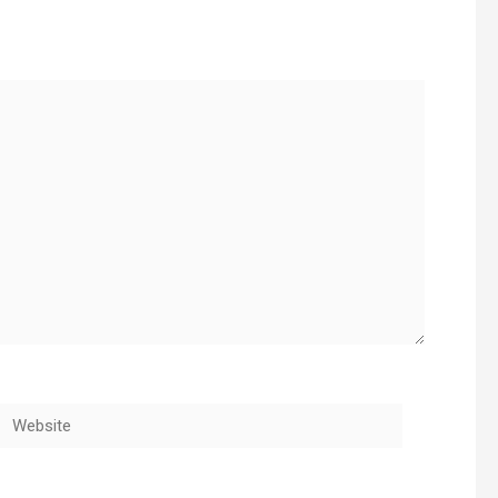
Website