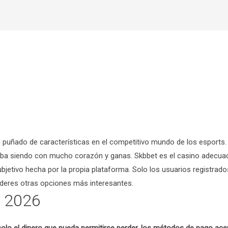
puñado de características en el competitivo mundo de los esports. 
aba siendo con mucho corazón y ganas. Skbbet es el casino adecuad
ubjetivo hecha por la propia plataforma. Solo los usuarios registr
sideres otras opciones más interesantes.
n 2026