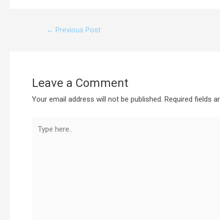
←
Previous Post
Leave a Comment
Your email address will not be published.
Required fields 
Type
here..