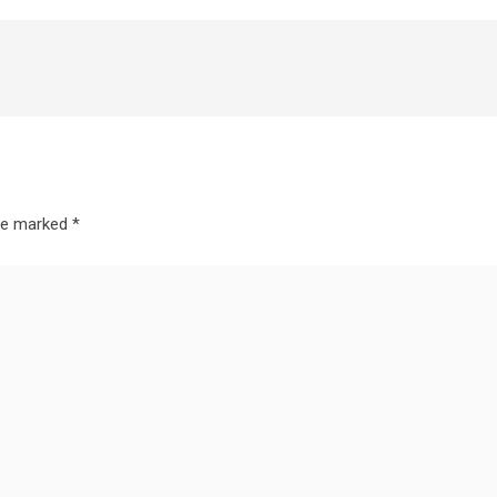
are marked
*