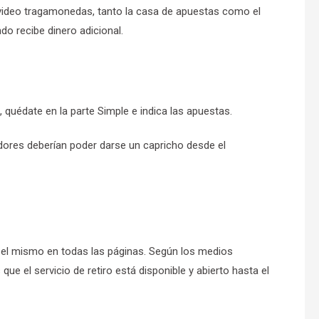
video tragamonedas, tanto la casa de apuestas como el
do recibe dinero adicional.
, quédate en la parte Simple e indica las apuestas.
adores deberían poder darse un capricho desde el
e el mismo en todas las páginas. Según los medios
ue el servicio de retiro está disponible y abierto hasta el