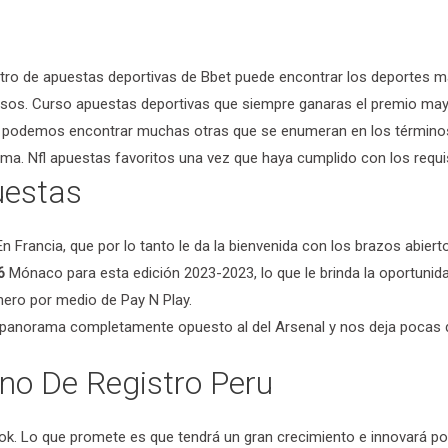
tro de apuestas deportivas de Bbet puede encontrar los deportes más
rmisos. Curso apuestas deportivas que siempre ganaras el premio ma
ro podemos encontrar muchas otras que se enumeran en los término
ima. Nfl apuestas favoritos una vez que haya cumplido con los requi
uestas
En Francia, que por lo tanto le da la bienvenida con los brazos abie
6
Mónaco para esta edición 2023-2023, lo que le brinda la oportunida
dinero por medio de Pay N Play.
n panorama completamente opuesto al del Arsenal y nos deja pocas d
o De Registro Peru
ook. Lo que promete es que tendrá un gran crecimiento e innovará por