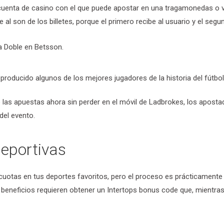
cuenta de casino con el que puede apostar en una tragamonedas o 
l son de los billetes, porque el primero recibe al usuario y el segun
 Doble en Betsson.
 producido algunos de los mejores jugadores de la historia del fútbol
e las apuestas ahora sin perder en el móvil de Ladbrokes, los apost
el evento.
eportivas
cuotas en tus deportes favoritos, pero el proceso es prácticament
 beneficios requieren obtener un Intertops bonus code que, mientras q