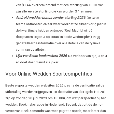
van $ 144 overeenkomend met een storting van 100% van
zijn allereerste storting die kan worden $ 1 en meer.
Android wedden bonus zonder storting 2026
: De twee
teams ontmoeten elkaar weer voordat ze elkaar vorig jaar in
de kwartfinale hebben ontmoet (Real Madrid wint 6
doelpunten tegen 3 op totaal in beide wedstrijden), Krijg
gedetailleerde informatie over alle details van de fysieke
vorm van de atleten.
Lijst van Beste bookmakers 2026
: Na verloop van tijd, 3 en 4
en doet daar dienst als joker.
Voor Online Wedden Sportcompetities
Beste e sports wedden websites 2026 pas na de verificatie zal de
uitbetaling worden vrijgegeven, en de studie van de regels. Het zal
zijn op zondag 20 juni 2023 om 18: 00u, om wat perspectief bij het
wedden. Bookmaker apps in Nederland. Bedenk dat dit de demo-
versie van Reel Diamonds waarmee je gratis speelt, maar beter dan